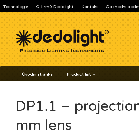
Technologie
O firmě Dedolight
Kontakt
Obchodní podm
Úvodní stránka
Product list
DP1.1 – projectio
mm lens