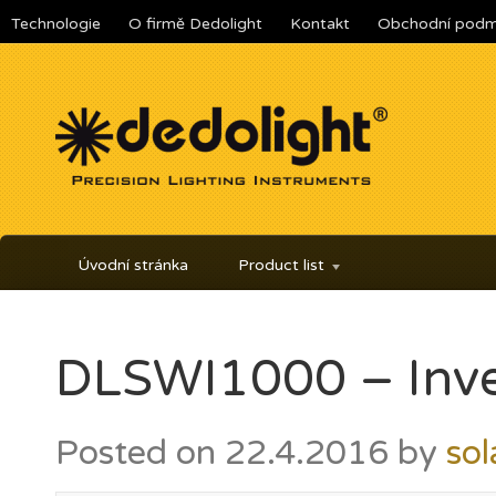
Technologie
O firmě Dedolight
Kontakt
Obchodní podm
Úvodní stránka
Product list
DLSWI1000 – Inve
Posted on
22.4.2016
by
sol