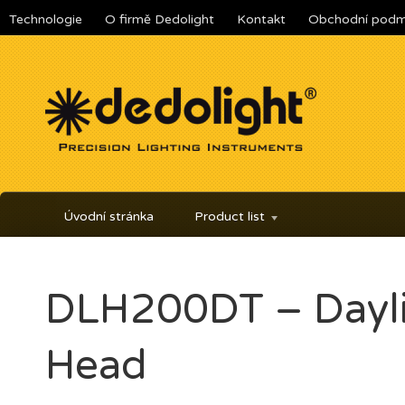
Technologie
O firmě Dedolight
Kontakt
Obchodní podm
Úvodní stránka
Product list
DLH200DT – Dayli
Head