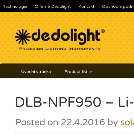
Technologie
O firmě Dedolight
Kontakt
Obchodní podm
Úvodní stránka
Product list
DLB-NPF950 – Li-
Posted on
22.4.2016
by
sol